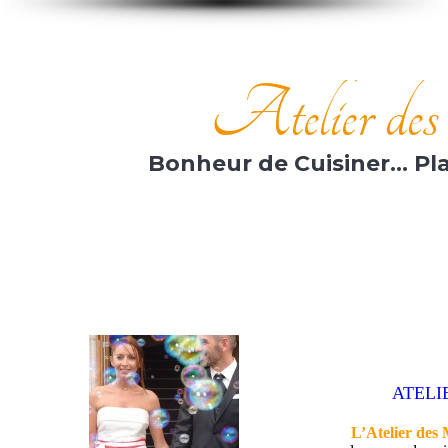
Atelier de
Bonheur de Cuisiner… Plai
ATELI
L’Atelier des