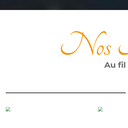
Nos A
Au fi