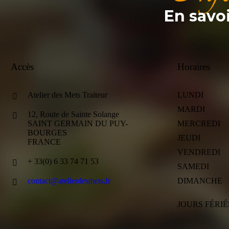
En savo
Accès
Horaires
Atelier des Mets Traiteur
LUNDI
MARDI
12, Route de Sainte Solange
SAINT GERMAIN DU PUY-
MERCREDI
BOURGES
JEUDI
FRANCE
VENDREDI
+ 33(0) 6 33 74 71 53
SAMEDI
contact@atelierdesmets.fr
DIMANCHE
JOURS FÉRIÉ