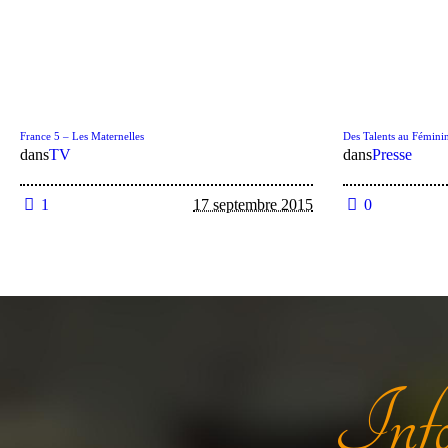
France 5 – Les Maternelles
Des Talents au Fémini
dans
TV
dans
Presse
1
17 septembre 2015
0
Info